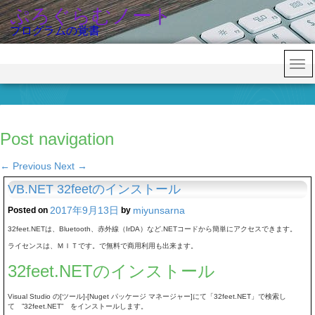
ぷろぐらむノート
プログラムの覚書
Post navigation
←
Previous
Next
→
VB.NET 32feetのインストール
2017年9月13日
miyunsarna
Posted on
by
32feet.NETは、Bluetooth、赤外線（IrDA）など.NETコードから簡単にアクセスできます。
ライセンスは、ＭＩＴです。で無料で商用利用も出来ます。
32feet.NETのインストール
Visual Studio の[ツール]-[Nuget パッケージ マネージャー]にて「32feet.NET」で検索し
て ”32feet.NET” をインストールします。