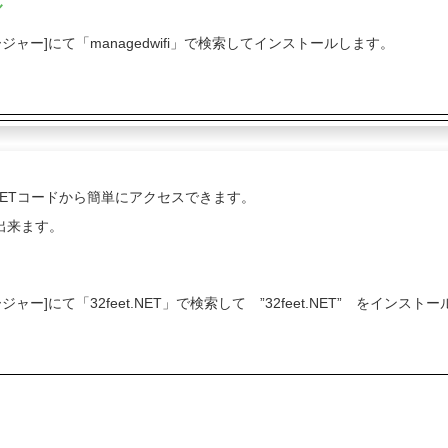
ル
ージ マネージャー]にて「managedwifi」で検索してインストールします。
A）など.NETコードから簡単にアクセスできます。
出来ます。
ジ マネージャー]にて「32feet.NET」で検索して ”32feet.NET” をインス