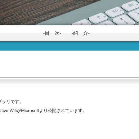
-目 次-
-紹 介-
ライブラリです。
ve WifiがMicrosoftより公開されています。