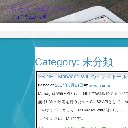
ぷろぐらむノート
プログラムの覚書
Category:
未分類
VB.NET Managed Wifi のインストール
2017年9月14日
miyunsarna
Posted on
by
Managed Wifi APIとは、.NETでWifi接続する
無線LANの設定を行うためのWin32 APIとして、Nati
そのラッパーとして、Managed Wifiがあります。
ライセンスは、MITです。