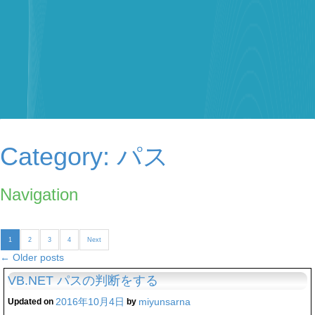
Category:
パス
Navigation
1
2
3
4
Next
←
Older posts
VB.NET パスの判断をする
2016年10月4日
miyunsarna
Updated on
by