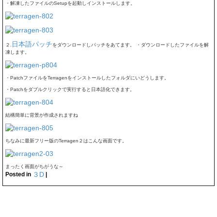
・解凍したファイルのSetupを起動しインストールします。
日本語パッチ
２.
をダウンロードしパッチをあてます。 ・ダウンロードしたファイルを解
凍します。
・PatchファイルをTerragenをインストールしたフォルダにいどうします。
・Patchをダブルクリックで実行すると日本語化できます。
結構簡単に背景が作成されますね
ちなみに最新フリー版のTerragen２はこんな画面です。
まったく画面がちがうな～
３D
Posted in
|