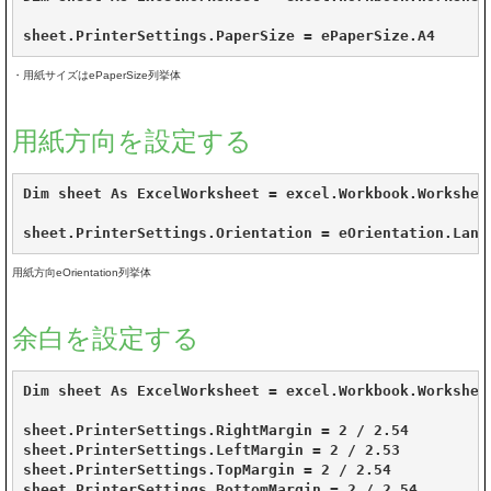
sheet.PrinterSettings.PaperSize = ePaperSize.A4
・用紙サイズはePaperSize列挙体
用紙方向を設定する
Dim sheet As ExcelWorksheet = excel.Workbook.Worksheet
sheet.PrinterSettings.Orientation = eOrientation.Land
用紙方向eOrientation列挙体
余白を設定する
Dim sheet As ExcelWorksheet = excel.Workbook.Worksheet
sheet.PrinterSettings.RightMargin = 2 / 2.54

sheet.PrinterSettings.LeftMargin = 2 / 2.53

sheet.PrinterSettings.TopMargin = 2 / 2.54

sheet.PrinterSettings.BottomMargin = 2 / 2.54