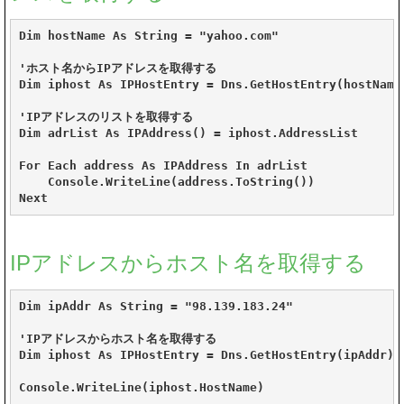
Dim hostName As String = "yahoo.com"

'ホスト名からIPアドレスを取得する

Dim iphost As IPHostEntry = Dns.GetHostEntry(hostName)
'IPアドレスのリストを取得する

Dim adrList As IPAddress() = iphost.AddressList

For Each address As IPAddress In adrList

    Console.WriteLine(address.ToString())

Next
IPアドレスからホスト名を取得する
Dim ipAddr As String = "98.139.183.24"

'IPアドレスからホスト名を取得する

Dim iphost As IPHostEntry = Dns.GetHostEntry(ipAddr)

Console.WriteLine(iphost.HostName)