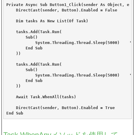
Private Async Sub Button1_Click(sender As Object, e A
    DirectCast(sender, Button).Enabled = False

    Dim tasks As New List(Of Task)

    tasks.Add(Task.Run(

        Sub()

            System.Threading.Thread.Sleep(5000)    
        End Sub

    ))

    tasks.Add(Task.Run(

        Sub()

            System.Threading.Thread.Sleep(5000)    
        End Sub

    ))

    Await Task.WhenAll(tasks)                 
    DirectCast(sender, Button).Enabled = True

End Sub
Task.WhenAnyメソッドを使用して、