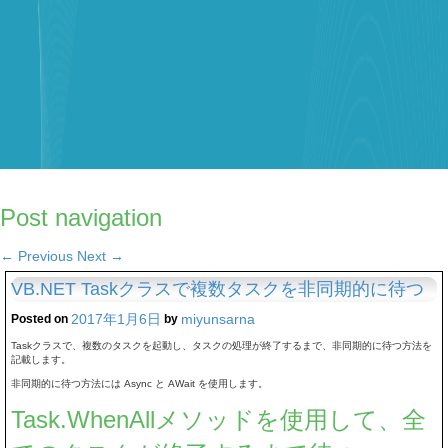
Post navigation
←
Previous
Next
→
VB.NET Taskクラスで複数タスクを非同期的に待つ
2017年1月6日
miyunsarna
Posted on
by
Taskクラスで、複数のタスクを起動し、タスクの処理が終了するまで、非同期的に待つ方法を
記載します。
非同期的に待つ方法には Async と AWait を使用します。
Task.WhenAllメソッドを使用して、全