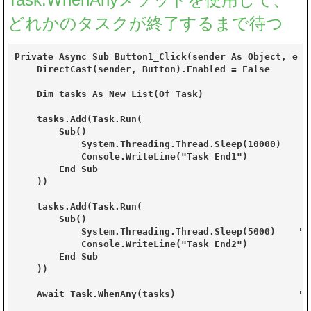
どれかのタスクが終了するまで待つ
Private Async Sub Button1_Click(sender As Object, e A
    DirectCast(sender, Button).Enabled = False

    Dim tasks As New List(Of Task)

    tasks.Add(Task.Run(

        Sub()

            System.Threading.Thread.Sleep(10000)   
            Console.WriteLine("Task End1")

        End Sub

    ))

    tasks.Add(Task.Run(

        Sub()

            System.Threading.Thread.Sleep(5000)    
            Console.WriteLine("Task End2")

        End Sub

    ))

    Await Task.WhenAny(tasks)                 