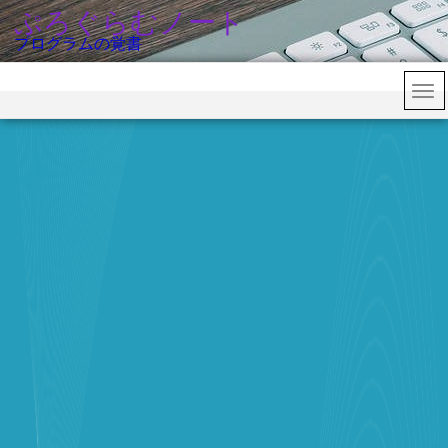
ぷろぐらむノート
プログラムの覚書