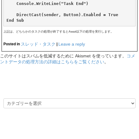
    Console.WriteLine("Task End")

    DirectCast(sender, Button).Enabled = True

End Sub
上記は、どちらかのタスクの処理が終了するとAwait以下の処理を実行します。
スレッド・タスク
Leave a reply
Posted in
|
このサイトはスパムを低減するために Akismet を使っています。
コメ
ントデータの処理方法の詳細はこちらをご覧ください
。
カテゴリー